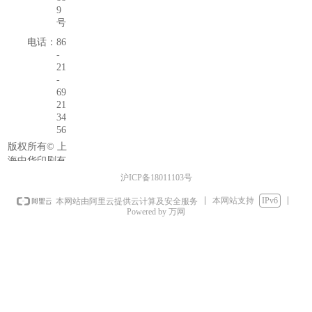
9
号
电话：
86
-
21
-
69
21
34
56
版权所有©
上
海中华印刷有
限公司
沪ICP备18011103号
本网站支持
IPv6
本网站由阿里云提供云计算及安全服务
Powered by 万网