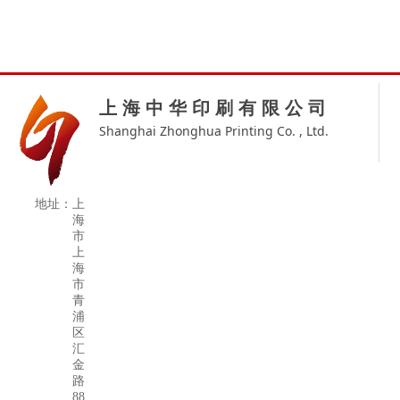
上 海 中 华 印 刷 有 限 公 司
Shanghai Zhonghua Printing Co. , Ltd.
地址：
上
海
市
上
海
市
青
浦
区
汇
金
路
88