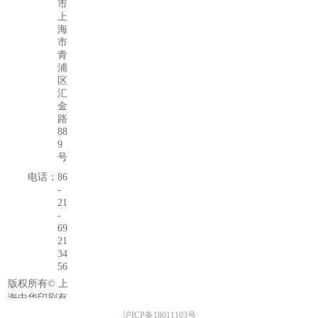
市
上
海
市
青
浦
区
汇
金
路
88
9
号
电话：
86
-
21
-
69
21
34
56
版权所有©
上
海中华印刷有
限公司
沪ICP备18011103号